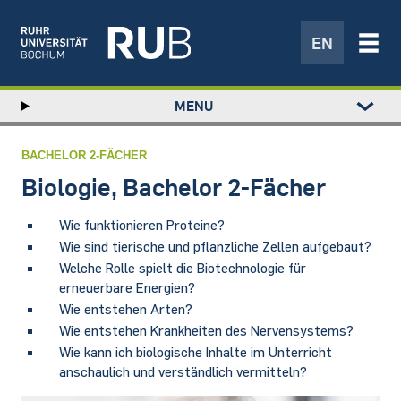
EN
Left
MENU
study
Hauptnavigation
STUDIUM
menu
FORSCHUNG
BACHELOR 2-FÄCHER
TRANSFER
Biologie, Bachelor 2-Fächer
NEWS
Wie funktionieren Proteine?
ÜBER UNS
Wie sind tierische und pflanzliche Zellen aufgebaut?
EINRICHTUNGEN
Welche Rolle spielt die Biotechnologie für
erneuerbare Energien?
Wie entstehen Arten?
Wie entstehen Krankheiten des Nervensystems?
Wie kann ich biologische Inhalte im Unterricht
anschaulich und verständlich vermitteln?