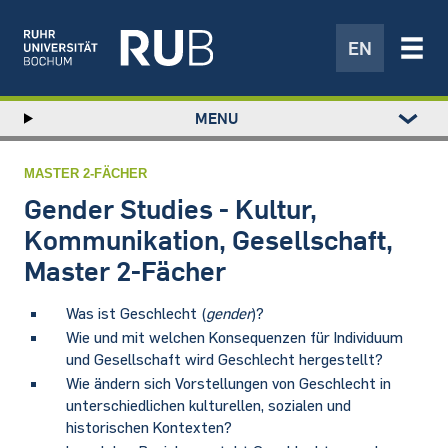
EN
Left
MENU
study
Hauptnavigation
STUDIUM
menu
FORSCHUNG
MASTER 2-FÄCHER
TRANSFER
Gender Studies - Kultur,
NEWS
Kommunikation, Gesellschaft,
ÜBER UNS
Master 2-Fächer
EINRICHTUNGEN
Was ist Geschlecht (
gender
)?
Wie und mit welchen Konsequenzen für Individuum
und Gesellschaft wird Geschlecht hergestellt?
Wie ändern sich Vorstellungen von Geschlecht in
unterschiedlichen kulturellen, sozialen und
historischen Kontexten?