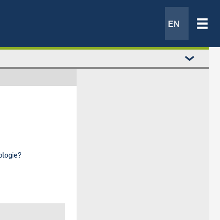
EN
ologie?