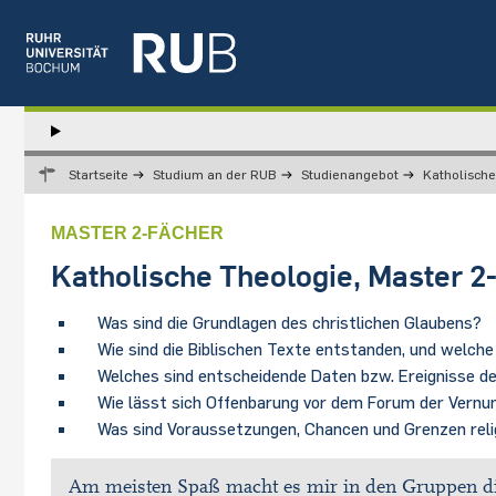
Left
study
Hauptnavigation
STUDIUM
menu
Startseite
Studium an der RUB
Studienangebot
Katholische
FORSCHUNG
TRANSFER
MASTER 2-FÄCHER
NEWS
Katholische Theologie, Master 2
ÜBER UNS
EINRICHTUNGEN
Was sind die Grundlagen des christlichen Glaubens?
Wie sind die Biblischen Texte entstanden, und welch
Welches sind entscheidende Daten bzw. Ereignisse d
Wie lässt sich Offenbarung vor dem Forum der Vernu
Was sind Voraussetzungen, Chancen und Grenzen relig
Am meisten Spaß macht es mir in den Gruppen die