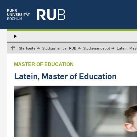
Left
study
Hauptnavigation
STUDIUM
menu
Startseite
Studium an der RUB
Studienangebot
Latein, Mas
FORSCHUNG
TRANSFER
MASTER OF EDUCATION
NEWS
Latein, Master of Education
ÜBER UNS
EINRICHTUNGEN