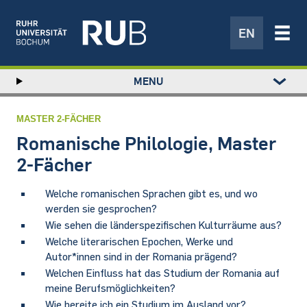
EN
Left
MENU
study
Hauptnavigation
STUDIUM
menu
FORSCHUNG
MASTER 2-FÄCHER
TRANSFER
Romanische Philologie, Master
NEWS
2-Fächer
ÜBER UNS
Welche romanischen Sprachen gibt es, und wo
EINRICHTUNGEN
werden sie gesprochen?
Wie sehen die länderspezifischen Kulturräume aus?
Welche literarischen Epochen, Werke und
Autor*innen sind in der Romania prägend?
Welchen Einfluss hat das Studium der Romania auf
meine Berufsmöglichkeiten?
Wie bereite ich ein Studium im Ausland vor?