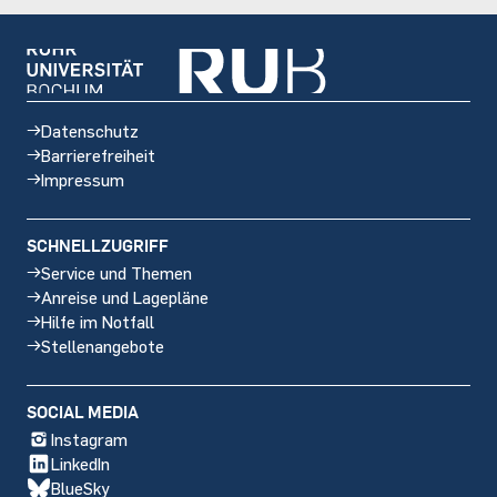
Datenschutz
Barrierefreiheit
Impressum
SCHNELLZUGRIFF
Service und Themen
Anreise und Lagepläne
Hilfe im Notfall
Stellenangebote
Social
SOCIAL MEDIA
media
Instagram
LinkedIn
BlueSky