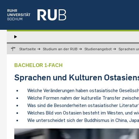
Left
study
Hauptnavigation
STUDIUM
menu
Startseite
Studium an der RUB
Studienangebot
Sprachen un
FORSCHUNG
TRANSFER
BACHELOR 1-FACH
NEWS
Sprachen und Kulturen Ostasiens
ÜBER UNS
EINRICHTUNGEN
​Welche Veränderungen haben ostasiatische Gesellsc
Welche Formen nahm der kulturelle Transfer zwische
Was sind die Besonderheiten ostasiatischer Literatur
Welches Bild von Ostasien besteht im Westen, und wi
Wie unterscheidet sich der Buddhismus in China, Jap