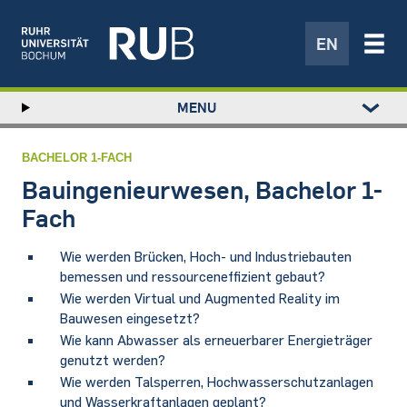
EN
Left
MENU
study
Hauptnavigation
STUDIUM
menu
FORSCHUNG
BACHELOR 1-FACH
TRANSFER
Bauingenieurwesen, Bachelor 1-
NEWS
Fach
ÜBER UNS
Wie werden Brücken, Hoch- und Industriebauten
EINRICHTUNGEN
bemessen und ressourceneffizient gebaut?
Wie werden Virtual und Augmented Reality im
Bauwesen eingesetzt?
Wie kann Abwasser als erneuerbarer Energieträger
genutzt werden?
Wie werden Talsperren, Hochwasserschutzanlagen
und Wasserkraftanlagen geplant?