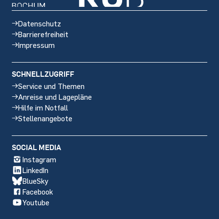
Datenschutz
Barrierefreiheit
Impressum
SCHNELLZUGRIFF
Service und Themen
Anreise und Lagepläne
Hilfe im Notfall
Stellenangebote
Social
SOCIAL MEDIA
media
Instagram
LinkedIn
BlueSky
Facebook
Youtube