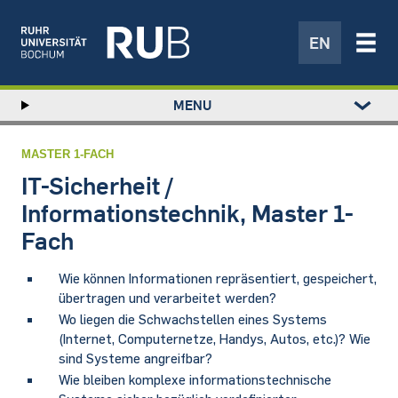
EN
Left
MENU
study
Hauptnavigation
STUDIUM
menu
FORSCHUNG
MASTER 1-FACH
TRANSFER
IT-Sicherheit /
NEWS
Informationstechnik, Master 1-
ÜBER UNS
Fach
EINRICHTUNGEN
Wie können Informationen repräsentiert, gespeichert,
übertragen und verarbeitet werden?
Wo liegen die Schwachstellen eines Systems
(Internet, Computernetze, Handys, Autos, etc.)? Wie
sind Systeme angreifbar?
Wie bleiben komplexe informationstechnische