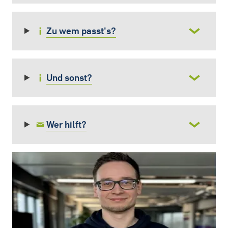
Zu wem passt's?
Und sonst?
Wer hilft?