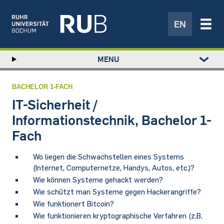
EN
Left
MENU
study
Hauptnavigation
STUDIUM
menu
FORSCHUNG
BACHELOR 1-FACH
TRANSFER
IT-Sicherheit /
NEWS
Informationstechnik, Bachelor 1-
ÜBER UNS
Fach
EINRICHTUNGEN
Wo liegen die Schwachstellen eines Systems
(Internet, Computernetze, Handys, Autos, etc.)?
Wie können Systeme gehackt werden?
Wie schützt man Systeme gegen Hackerangriffe?
Wie funktionert Bitcoin?
Wie funktionieren kryptographische Verfahren (z.B.