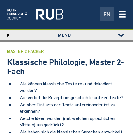
EN
Left
MENU
study
Hauptnavigation
STUDIUM
menu
FORSCHUNG
MASTER 2-FÄCHER
TRANSFER
Klassische Philologie, Master 2-
NEWS
Fach
ÜBER UNS
Wie können klassische Texte re- und dekodiert
EINRICHTUNGEN
werden?
Wie verlief die Rezeptionsgeschichte antiker Texte?
Welcher Einfluss der Texte untereinander ist zu
erkennen?
Welche Ideen wurden (mit welchen sprachlichen
Mitteln) ausgedrückt?
Wie haben sich die klassischen Sprachen entwickelt