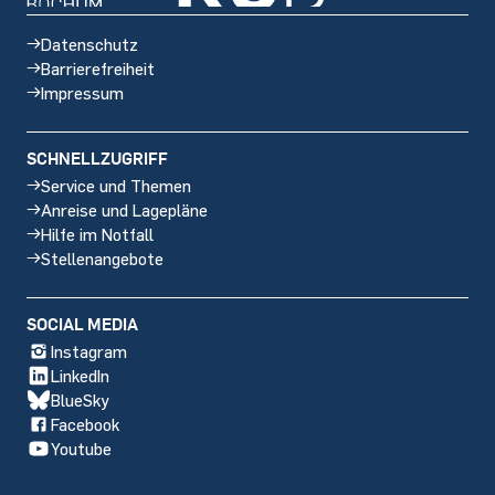
Datenschutz
Barrierefreiheit
Impressum
SCHNELLZUGRIFF
Service und Themen
Anreise und Lagepläne
Hilfe im Notfall
Stellenangebote
Social
SOCIAL MEDIA
media
Instagram
LinkedIn
BlueSky
Facebook
Youtube