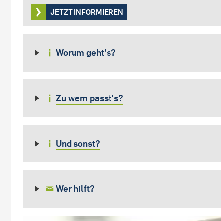
JETZT INFORMIEREN
Worum geht's?
Zu wem passt's?
Und sonst?
Wer hilft?