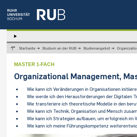
Left
study
Hauptnavigation
STUDIUM
menu
Startseite
Studium an der RUB
Studienangebot
Organizati
FORSCHUNG
TRANSFER
MASTER 1-FACH
NEWS
Organizational Management, Mas
ÜBER UNS
EINRICHTUNGEN
Wie kann ich Veränderungen in Organisationen initiiere
Wie werde ich den Herausforderungen der Digitalen 
Wie transferiere ich theoretische Modelle in den ber
Wie kann ich Technik, Organisation und Mensch zus
Wie kann ich Strategien aufbauen, um erfolgreich im
Wie kann ich meine Führungskompetenz weiterentwic