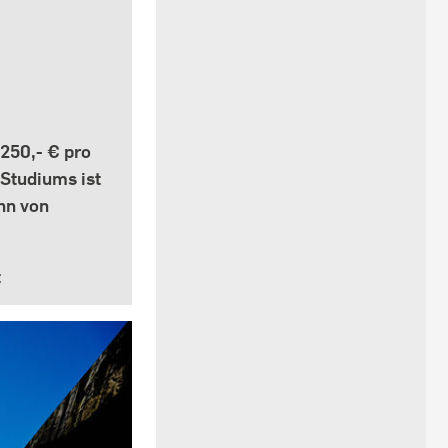
.250,- € pro
 Studiums ist
nn von
t