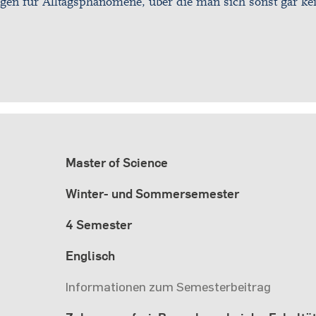
rungen für Alltagsphänomene, über die man sich sonst gar k
Master of Science
Winter- und Sommersemester
4 Semester
Englisch
Informationen zum Semesterbeitrag