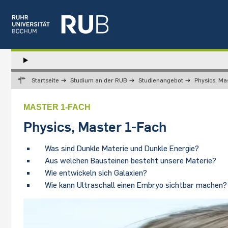
Left
study
Hauptnavigation
STUDIUM
menu
Startseite
Studium an der RUB
Studienangebot
Physics, Ma
FORSCHUNG
TRANSFER
MASTER 1-FACH
NEWS
Physics, Master 1-Fach
ÜBER UNS
EINRICHTUNGEN
Was sind Dunkle Materie und Dunkle Energie?
Aus welchen Bausteinen besteht unsere Materie?
Wie entwickeln sich Galaxien?
Wie kann Ultraschall einen Embryo sichtbar machen?