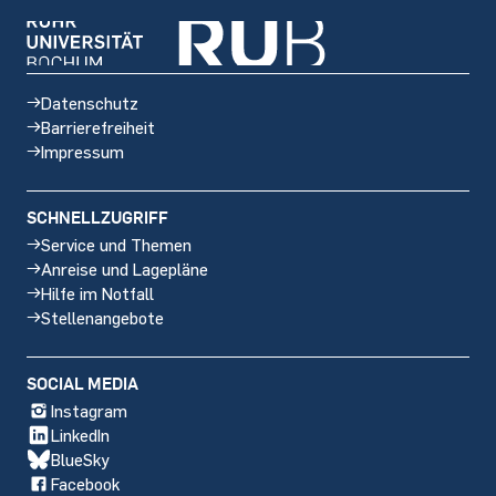
Datenschutz
Barrierefreiheit
Impressum
SCHNELLZUGRIFF
Service und Themen
Anreise und Lagepläne
Hilfe im Notfall
Stellenangebote
Social
SOCIAL MEDIA
media
Instagram
LinkedIn
BlueSky
Facebook