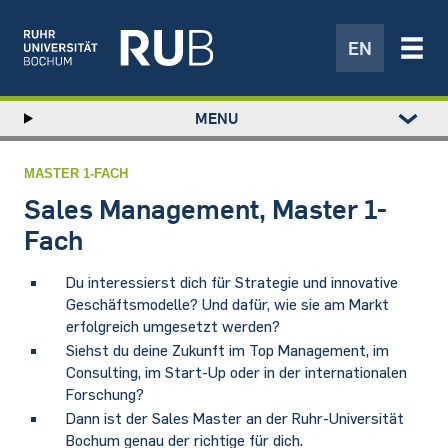
EN
Left
MENU
study
Hauptnavigation
STUDIUM
menu
FORSCHUNG
MASTER 1-FACH
TRANSFER
Sales Management, Master 1-
NEWS
Fach
ÜBER UNS
Du interessierst dich für Strategie und innovative
EINRICHTUNGEN
Geschäftsmodelle? Und dafür, wie sie am Markt
erfolgreich umgesetzt werden?
Siehst du deine Zukunft im Top Management, im
Consulting, im Start-Up oder in der internationalen
Forschung?
Dann ist der Sales Master an der Ruhr-Universität
Bochum genau der richtige für dich.